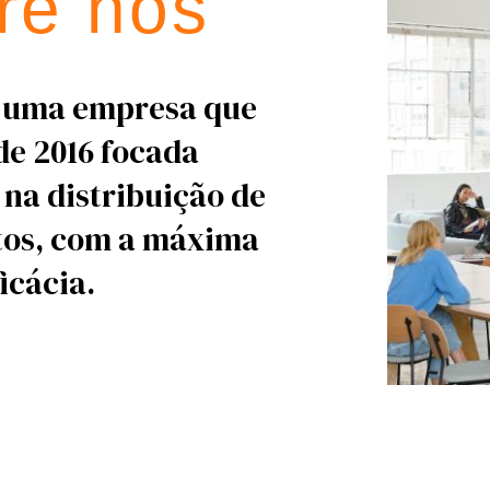
re nós
 é uma empresa que
de 2016 focada
na distribuição de
tos, com a máxima
icácia.